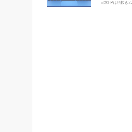
日本HPは税抜き2万