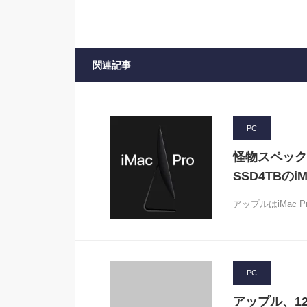
関連記事
PC
怪物スペック
SSD4TBのiM
アップルはiMac
PC
アップル、12