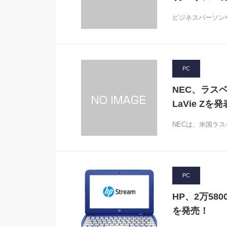
ビジネスパーソンや
PC
NEC、ラスベ
LaVie Z
NECは、米国ラスベガ
PC
HP、2万5800
を発売！