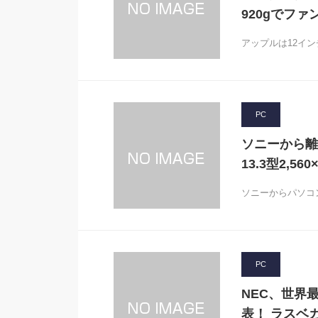
920gでファ
アップルは12インチ2
PC
ソニーから離
13.3型2,56
ソニーからパソコ
PC
NEC、世界最軽
表！ ラスベ