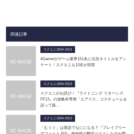
関連記事
スクエニ2004-2013
4Gamerがゲーム業界151名に注目タイトルをアン
ケート！スクエニも13名が回答
スクエニ2004-2013
スクエニがお詫び！『ライトニング リターンズ
FF13』の攻略本専用「エアリス」コスチュームを
誤って販…
スクエニ2004-2013
「むぐぐ」は英語でなにになる？『ブレイブリー
デフォルト FtS』海外版の翻訳はどうしたのか開