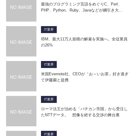
最強のプログラミング言語をめぐりC、Perl、
PHP、Python、Ruby、Javaなどが綱引き大…
IT業界
IBM、最大11万人規模の解雇を実施へ。全従業員
の26%
IT業界
米国Evernote社、CEOが「お～いお茶」好き過ぎ
て伊藤園と提携
IT業界
ローマ法王が治める「バチカン市国」から受注し
たNTTデータ。 想像を絶する交渉の舞台裏
IT業界