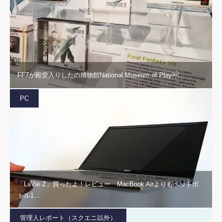
FF7が殿堂入りしたの博物館National Museum of Play…
PC
「LaVie Z」買ったよ！レビュー MacBook Airよりもペットボ
トル1…
管理人レポート（スクエニ以外）