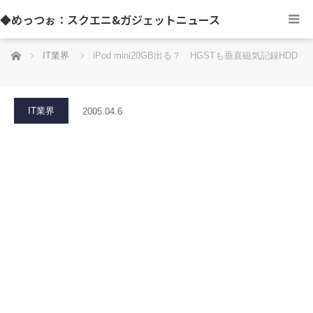
◆めっつぉ：スクエニ&ガジェットニュース
ホーム
IT業界
iPod mini20GB出る？ HGSTも垂直磁気記録HDD
IT業界
2005.04.6