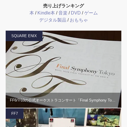
売り上げランキング
本
/
Kindle本
/
音楽
/
DVD
/
ゲーム
デジタル製品
/
おもちゃ
SQUARE ENIX
FF6/7/10の公式オーケストラコンサート「Final Symphony To…
FF7