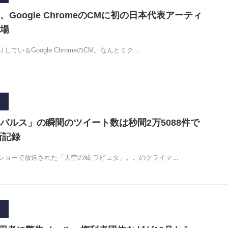
Google ChromeのCMに初の日本代表アーティ
場
ているGoogle ChromeのCM。なんとミク…
バルス」の瞬間のツイート数は秒間2万5088件で
界新記録
ショーで放送された「天空の城 ラピュタ」。このクライマ…