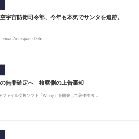
空宇宙防衛司令部、今年も本気でサンタを追跡。
rican Aerospace Defe…
発者の無罪確定へ 検察側の上告棄却
Pファイル交換ソフト「Winny」を開発して著作権法…