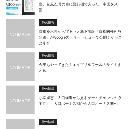
裏、台風21号の目に飛行機で入った、中国を米
国…
他の情報
首都を水害から守る巨大地下施設「首都圏外郭放
水路」がGoogleストリートビューで公開！かっこ
よすぎ…
他の情報
今年もやってきた！エイプリルフールのサイトま
とめ
他の情報
小室淑恵「人口構造から見るゲー­ムチェンジの必
要性」―人口ボーナス期から人口オーナス期へ
他の情報