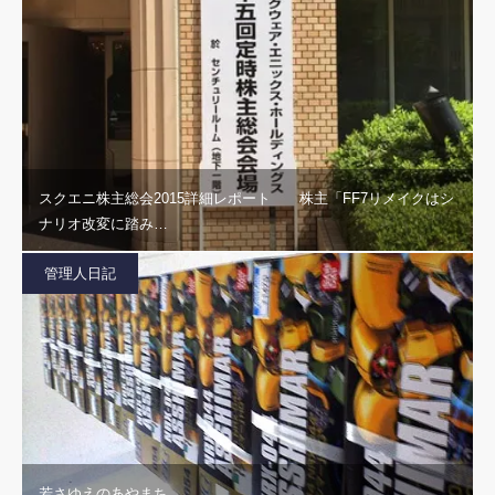
スクエニ株主総会2015詳細レポート 株主「FF7リメイクはシ
ナリオ改変に踏み…
管理人日記
若さゆえのあやまち