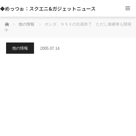
◆めっつぉ：スクエニ&ガジェットニュース
ホーム
他の情報
ホンダ、ＮＳＸの生産終了 ただし後継車も開発
中
他の情報
2005.07.14