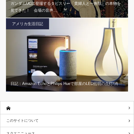
ガンダムUCに登場するタピスリー「貴婦人と一角獣」の本物を
見てきた！ 会場の音声…
アメリカ生活日記
日記：Amazon EchoとPhilips Hueで部屋のLED照明の点灯/消…
このサイトについて
スクエニニュース