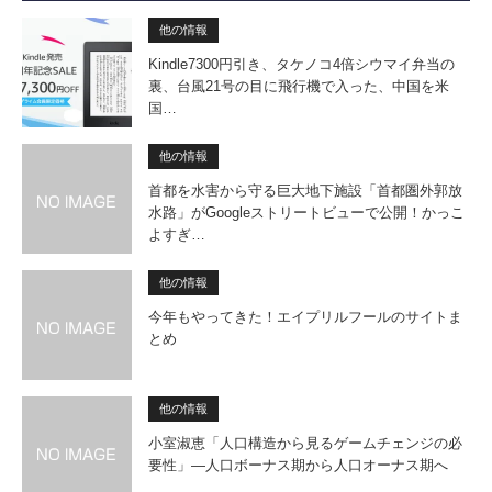
他の情報
Kindle7300円引き、タケノコ4倍シウマイ弁当の
裏、台風21号の目に飛行機で入った、中国を米
国…
他の情報
首都を水害から守る巨大地下施設「首都圏外郭放
水路」がGoogleストリートビューで公開！かっこ
よすぎ…
他の情報
今年もやってきた！エイプリルフールのサイトま
とめ
他の情報
小室淑恵「人口構造から見るゲー­ムチェンジの必
要性」―人口ボーナス期から人口オーナス期へ