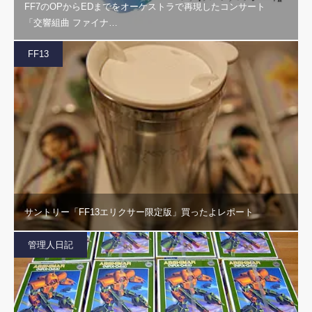
FF7のOPからEDまでをオーケストラで再現したコンサート
「交響組曲 ファイナ…
FF13
サントリー「FF13エリクサー限定版」買ったよレポート
管理人日記