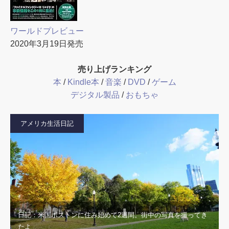
ワールドプレビュー
2020年3月19日発売
売り上げランキング
本
/
Kindle本
/
音楽
/
DVD
/
ゲーム
デジタル製品
/
おもちゃ
アメリカ生活日記
日記：米国ボストンに住み始めて2週間。街中の写真を撮ってき
たよ