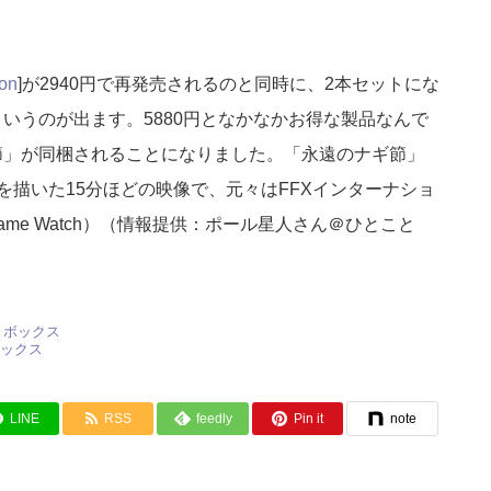
on
]が2940円で再発売されるのと同時に、2本セットにな
というのが出ます。5880円となかなかお得な製品なんで
節」が同梱されることになりました。「永遠のナギ節」
前を描いた15分ほどの映像で、元々はFFXインターナショ
me Watch）（情報提供：ポール星人さん＠ひとこと
ボックス
LINE
RSS
feedly
Pin it
note