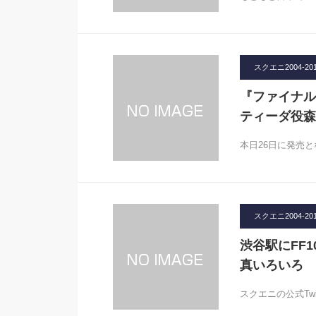
スクエニ2004-20
『ファイナルフ
ティーダ役森
本日26日に発売とな
スクエニ2004-20
渋谷駅にFF
真いろいろ
スクエニの公式Twi