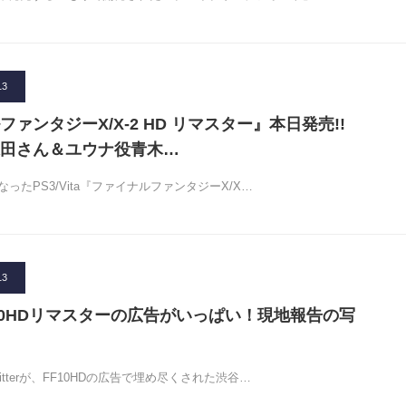
13
ァンタジーX/X-2 HD リマスター』本日発売!!
田さん＆ユウナ役青木…
ったPS3/Vita『ファイナルファンタジーX/X…
13
10HDリマスターの広告がいっぱい！現地報告の写
tterが、FF10HDの広告で埋め尽くされた渋谷…