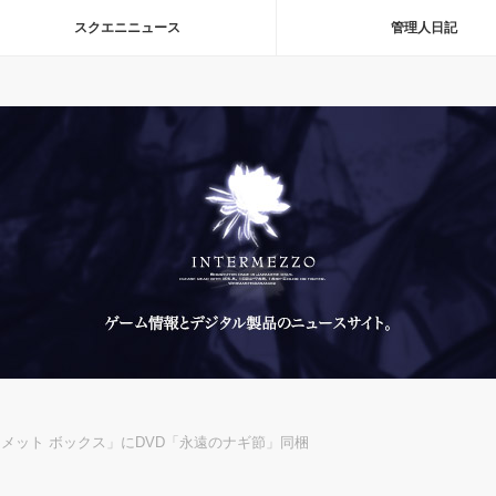
スクエニニュース
管理人日記
アルティメット ボックス」にDVD「永遠のナギ節」同梱