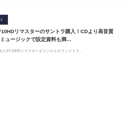
13
F10HDリマスターのサントラ購入！CDより高音質
ミュージックで設定資料も満…
されたFF10HDリマスターオリジナルサウンドトラ…