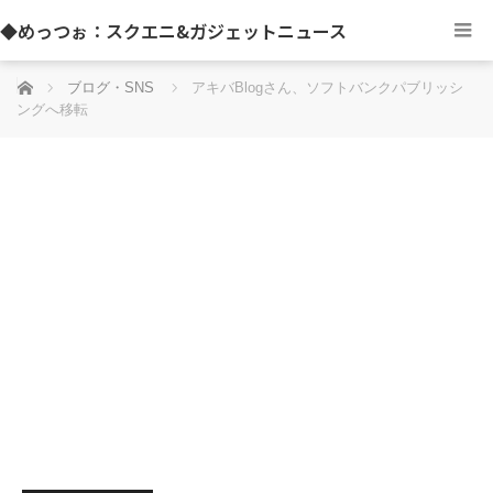
◆めっつぉ：スクエニ&ガジェットニュース
ホーム
ブログ・SNS
アキバBlogさん、ソフトバンクパブリッシ
ングへ移転