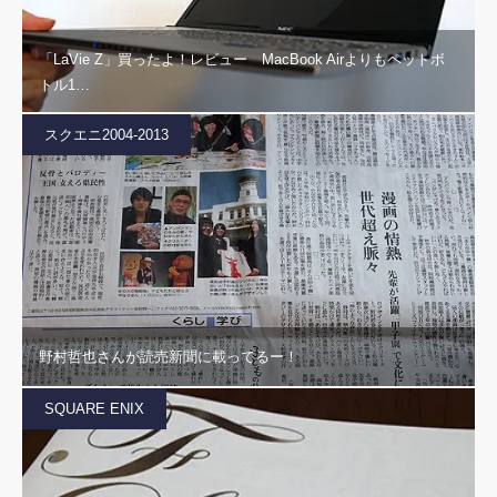
「LaVie Z」買ったよ！レビュー MacBook Airよりもペットボ
トル1…
スクエニ2004-2013
野村哲也さんが読売新聞に載ってるー！
SQUARE ENIX