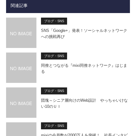
関連記事
ブログ・SNS
SNS「Google+」発表！ソーシャルネットワーク
への挑戦再び
ブログ・SNS
同僚とつながる『mixi同僚ネットワーク』はじま
る
ブログ・SNS
団塊～シニア層向けのWeb設計 やっちゃいけな
い10のＵＩ
ブログ・SNS
mixiの会員数が2000万人を突破！ 社長インタビ