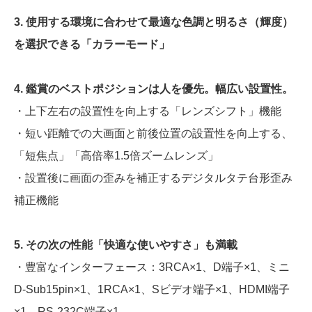
3. 使用する環境に合わせて最適な色調と明るさ（輝度）
を選択できる「カラーモード」
4. 鑑賞のベストポジションは人を優先。幅広い設置性。
・上下左右の設置性を向上する「レンズシフト」機能
・短い距離での大画面と前後位置の設置性を向上する、
「短焦点」「高倍率1.5倍ズームレンズ」
・設置後に画面の歪みを補正するデジタルタテ台形歪み
補正機能
5. その次の性能「快適な使いやすさ」も満載
・豊富なインターフェース：3RCA×1、D端子×1、ミニ
D-Sub15pin×1、1RCA×1、Sビデオ端子×1、HDMI端子
×1、RS-232C端子×1