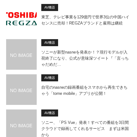
AV機器
東芝、テレビ事業を129億円で世界3位の中国ハイ
センスに売却！REGZAブランドと雇用は継続
AV機器
ソニーが新型nasneを発表か！？現行モデルが入
荷終了になり、公式が意味深ツイート『「言っち
ゃだめだ…
AV機器
自宅のnasneの録画番組をスマホから再生できち
ゃう「torne mobile」アプリが公開！
AV機器
ソニー、「PS Vue」発表！すべての番組を3日間
クラウドで録画してくれるサービス まずは米国
から