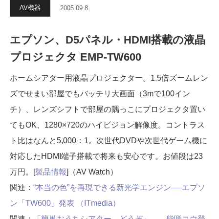
AV機器
2005.09.8
エプソン、D5パネル・HDMI搭載の液晶
プロジェクタ EMP-TW600
ホームシアター用液晶プロジェクター。1.5倍ズームレン
ズでせまい部屋でもバッチリ大画面（3mで100イン
チ）、レンズシフトで部屋の隅っこにプロジェクタ置い
てもOK、1280×720のハイビジョン解像度。コントラス
ト比はなんと5,000：1。次世代DVDや次世代ゲーム機に
対応したHDMI端子搭載で将来も安心です。お値段は23
万円。[
製品情報
]（AV Watch）
関連：
“本当の色”を再現できる新光学エンジン──エプソ
ン「TW600」発表 （ITmedia）
関連：
「簡単おうちシアター、どうぞ」――柴咲コウ登