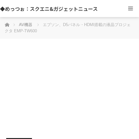
◆めっつぉ：スクエニ&ガジェットニュース
ホーム
AV機器
エプソン、D5パネル・HDMI搭載の液晶プロジェ
クタ EMP-TW600