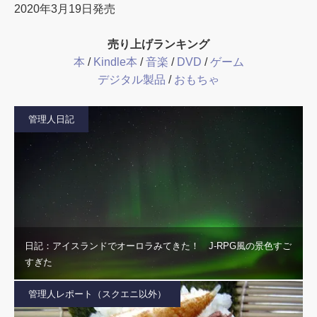
2020年3月19日発売
売り上げランキング
本
/
Kindle本
/
音楽
/
DVD
/
ゲーム
デジタル製品
/
おもちゃ
管理人日記
日記：アイスランドでオーロラみてきた！ J-RPG風の景色すご
すぎた
管理人レポート（スクエニ以外）