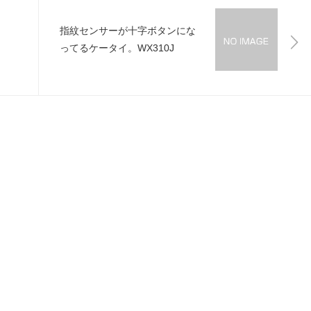
指紋センサーが十字ボタンにな
ってるケータイ。WX310J