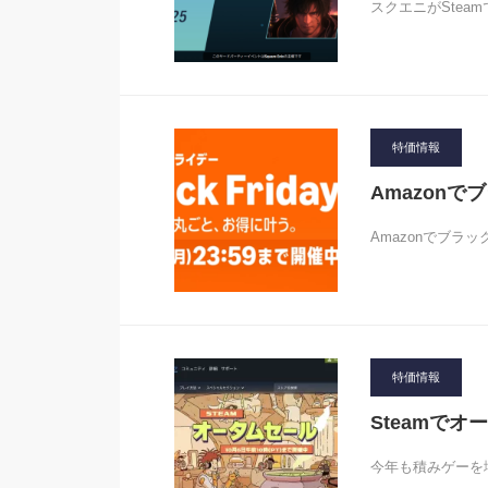
スクエニがSte
特価情報
Amazonで
Amazonでブ
特価情報
Steamでオ
今年も積みゲーを