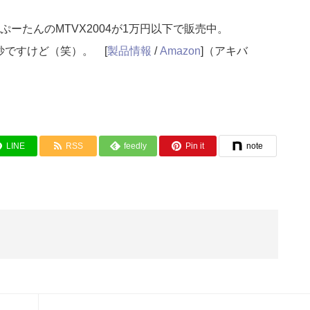
ーたんのMTVX2004が1万円以下で販売中。
微妙ですけど（笑）。 [
製品情報
/
Amazon
]（アキバ
LINE
RSS
feedly
Pin it
note