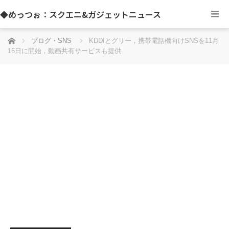
◆めっつぉ：スクエニ&ガジェットニュース
ホーム
ブログ・SNS
KDDIとグリー，携帯電話機向けSNSを11月
16日に開始，動画共有サービスも提供