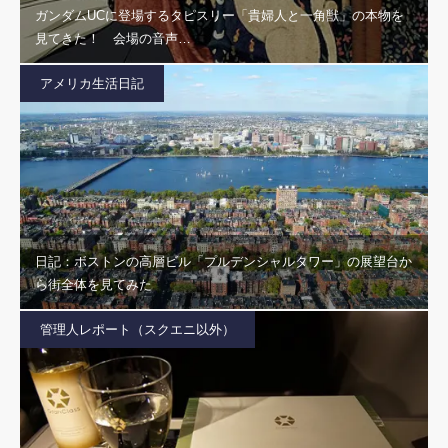
ガンダムUCに登場するタピスリー「貴婦人と一角獣」の本物を
見てきた！ 会場の音声…
アメリカ生活日記
日記：ボストンの高層ビル「プルデンシャルタワー」の展望台か
ら街全体を見てみた
管理人レポート（スクエニ以外）