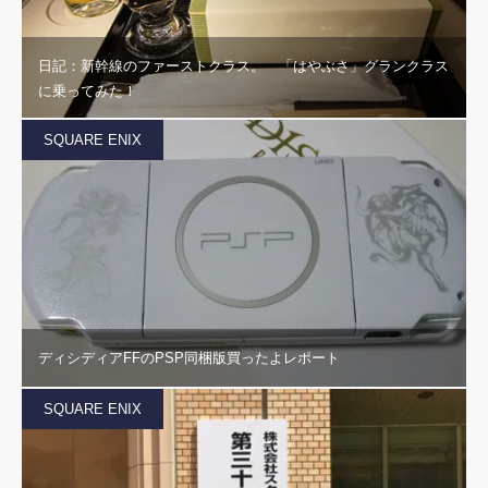
日記：新幹線のファーストクラス。 「はやぶさ」グランクラス
に乗ってみた！
SQUARE ENIX
ディシディアFFのPSP同梱版買ったよレポート
SQUARE ENIX