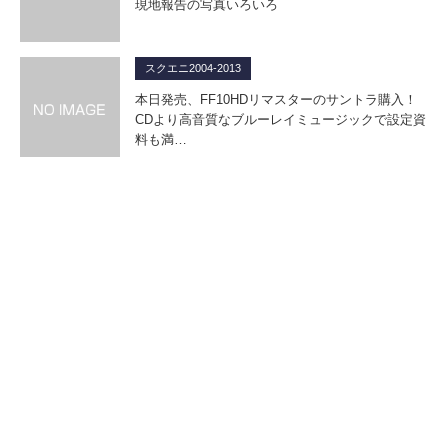
現地報告の写真いろいろ
スクエニ2004-2013
本日発売、FF10HDリマスターのサントラ購入！
CDより高音質なブルーレイミュージックで設定資
料も満…