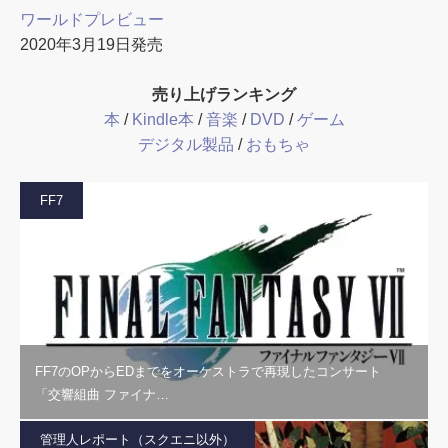
ワールドプレビュー
2020年3月19日発売
売り上げランキング
本
/
Kindle本
/
音楽
/
DVD
/
ゲーム
デジタル製品
/
おもちゃ
FF7
FF7のOPからEDまでをオーケストラで再現したコンサート
「交響組曲 ファイナ…
管理人レポート（スクエニ以外）