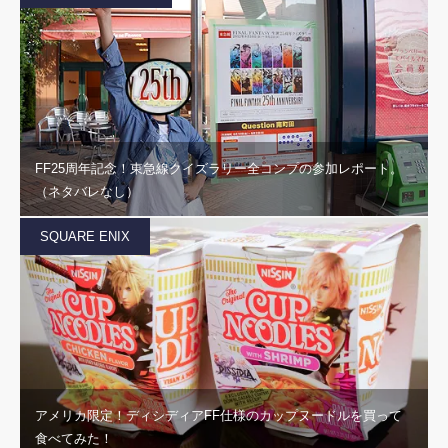
FF25周年記念！東急線クイズラリー全コンプの参加レポート。
（ネタバレなし）
SQUARE ENIX
アメリカ限定！ディシディアFF仕様のカップヌードルを買って
食べてみた！