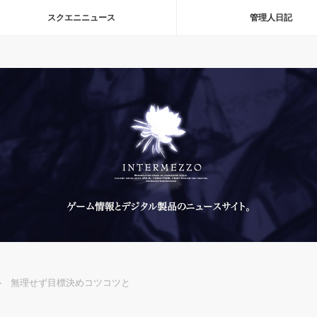
スクエニニュース
管理人日記
心 無理せず目標決めコツコツと