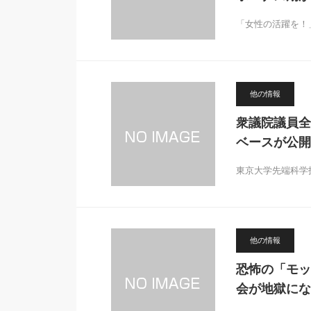
「女性の活躍を！
他の情報
衆議院議員全
ベースが公開
東京大学先端科学
他の情報
恐怖の「モッ
会が地獄にな