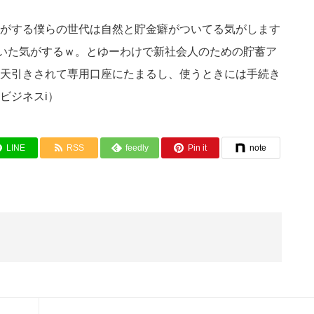
がする僕らの世代は自然と貯金癖がついてる気がします
ついた気がするｗ。とゆーわけで新社会人のための貯蓄ア
天引きされて専用口座にたまるし、使うときには手続き
ビジネスi）
LINE
RSS
feedly
Pin it
note