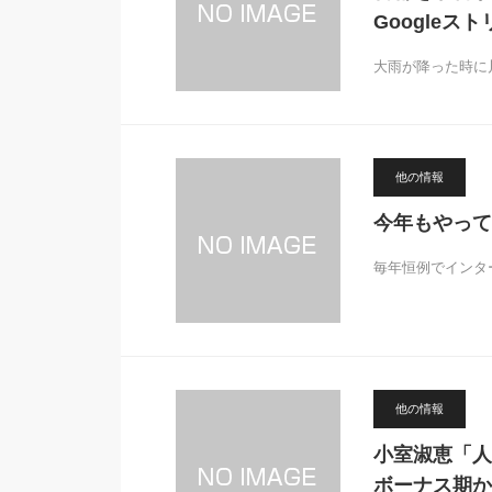
Google
大雨が降った時に
他の情報
今年もやって
毎年恒例でインタ
他の情報
小室淑恵「人
ボーナス期か