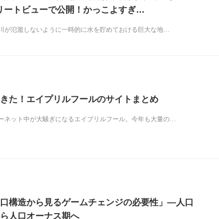
ストリートビューで公開！かっこよすぎ…
川が氾濫しないように一時的に水を貯めておける巨大な地…
きた！エイプリルフールのサイトまとめ
ーネット中が大騒ぎになるエイプリルフール。今年も大量の…
口構造から見るゲー­ムチェンジの必要性」―人口
ら人口オーナス期へ