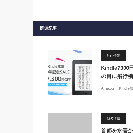
関連記事
他の情報
Kindle7
の目に飛行機
Amazon：Kin
他の情報
首都を水害か