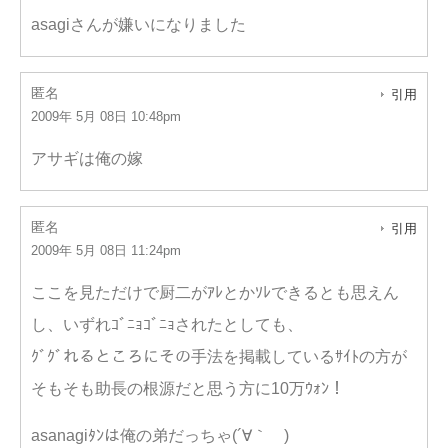
asagiさんが嫌いになりました
匿名
引用
2009年 5月 08日 10:48pm
アサギは俺の嫁
匿名
引用
2009年 5月 08日 11:24pm
ここを見ただけで厨二がｱﾚとかｿﾚできるとも思えん
し、いずれｺﾞﾆｮｺﾞﾆｮされたとしても、
ｸﾞｸﾞれるところにその手法を掲載しているｻｲﾄの方が
そもそも助長の根源だと思う方に10万ｳｫﾝ！
asanagiﾀﾝは俺の弟だっちゃ(´∀｀ )