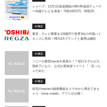
シャープ、12月1日放送開始の8K/4K放送チューナ
ー内蔵テレビを発表！70型100万円、80型20…
AV機器
東芝、テレビ事業を129億円で世界3位の中国ハイ
センスに売却！REGZAブランドと雇用は継続
AV機器
ソニーが新型nasneを発表か！？現行モデルが入
荷終了になり、公式が意味深ツイート『「言っち
ゃだめだ…
AV機器
自宅のnasneの録画番組をスマホから再生できち
ゃう「torne mobile」アプリが公開！