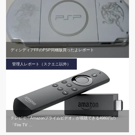
ディシディアFFのPSP同梱版買ったよレポート
管理人レポート（スクエニ以外）
テレビで「Amazonプライムビデオ」が視聴できる4980円の
「Fire TV …