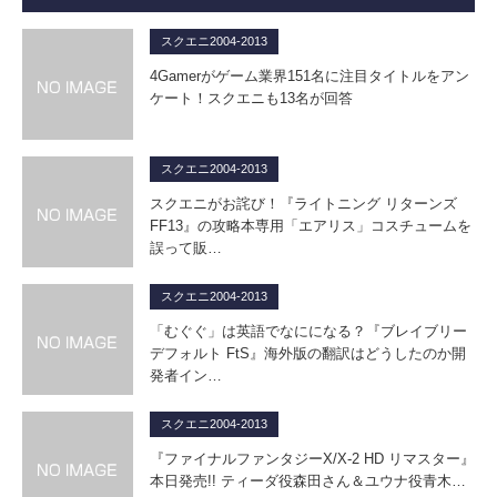
スクエニ2004-2013
4Gamerがゲーム業界151名に注目タイトルをアン
ケート！スクエニも13名が回答
スクエニ2004-2013
スクエニがお詫び！『ライトニング リターンズ
FF13』の攻略本専用「エアリス」コスチュームを
誤って販…
スクエニ2004-2013
「むぐぐ」は英語でなにになる？『ブレイブリー
デフォルト FtS』海外版の翻訳はどうしたのか開
発者イン…
スクエニ2004-2013
『ファイナルファンタジーX/X-2 HD リマスター』
本日発売!! ティーダ役森田さん＆ユウナ役青木…