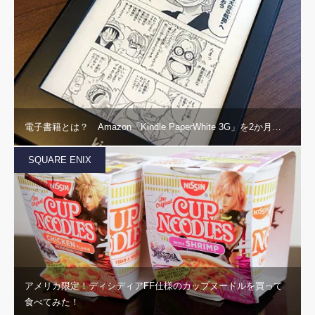
電子書籍とは？ Amazon「Kindle PaperWhite 3G」を2か月…
SQUARE ENIX
アメリカ限定！ディシディアFF仕様のカップヌードルを買って
食べてみた！