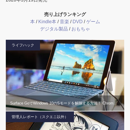
売り上げランキング
本
/
Kindle本
/
音楽
/
DVD
/
ゲーム
デジタル製品
/
おもちゃ
ライフハック
Surface GoでWindows 10のSモードを解除する方法！ Chrom…
管理人レポート（スクエニ以外）