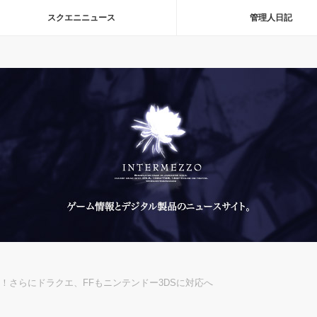
スクエニニュース
管理人日記
！さらにドラクエ、FFもニンテンドー3DSに対応へ