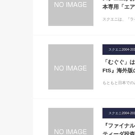
本専用「エア
スクエニは、『ライ
スクエニ2004-20
「むぐぐ」は
FtS』海外
もともと日本での
スクエニ2004-20
『ファイナルフ
ティーダ役森