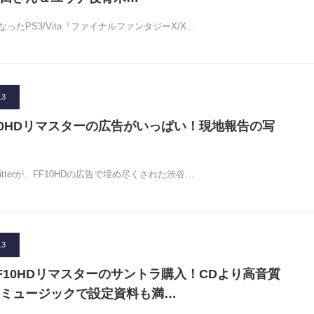
ったPS3/Vita『ファイナルファンタジーX/X…
13
10HDリマスターの広告がいっぱい！現地報告の写
tterが、FF10HDの広告で埋め尽くされた渋谷…
13
F10HDリマスターのサントラ購入！CDより高音質
ミュージックで設定資料も満…