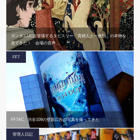
ガンダムUCに登場するタピスリー「貴婦人と一角獣」の本物を
見てきた！ 会場の音声…
FF7
FF7AC、渋谷109の壁面広告の写真を撮ってきた
管理人日記