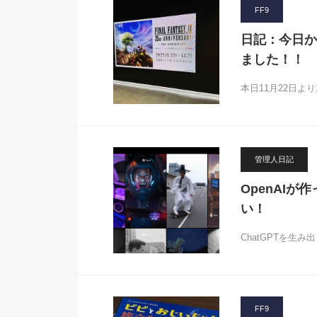
FF9
日記：今日か
ました！！
本日11月22日よ
管理人日記
OpenAIが
い！
ChatGPTを生み出
FF9