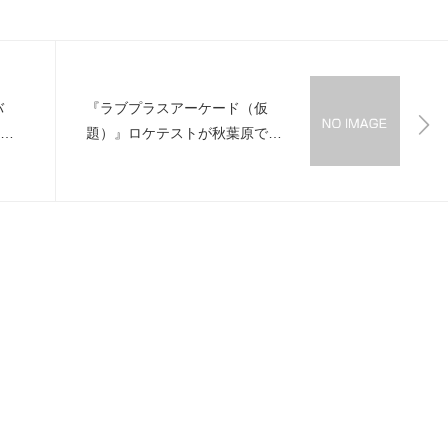
バ
『ラブプラスアーケード（仮
種類
題）』ロケテストが秋葉原で実
施