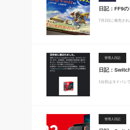
日記：FF9
7月2日に発売され
管理人日記
日記：Swit
1台目はヨドバシで
管理人日記