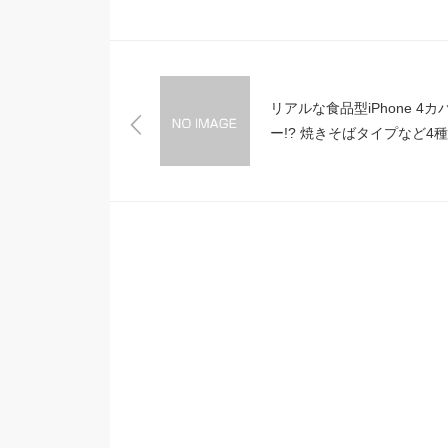
リアルな食品型iPhone 4カ
ー!? 焼きそばタイプなど4
登場