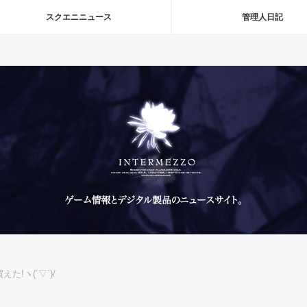
スクエニニュース
管理人日記
!ヽ(´▽`)/