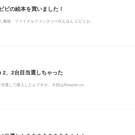
のビビの絵本を買いました！
た書籍「ファイナルファンタジーIXえほん ビビとお…
ch 2、2台目当選しちゃった
当選して購入したんですが、今回はAmazon.co…