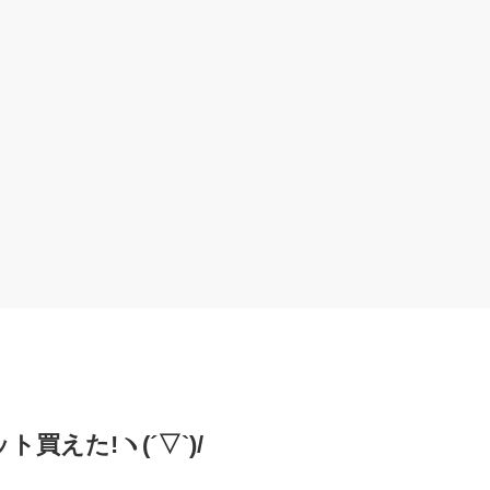
買えた!ヽ(´▽`)/