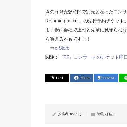
きのう発売数時間で完売となったコンサート「Dista
Returning home 」の先行予約
よ！僕は会社で上司と先輩に見守られな
ら買えるかもです！！
⇒
e-Store
関連：
『FF』コンサートのチケット即
Post
Share
Hatena
投稿者:
asanagi
管理人日記