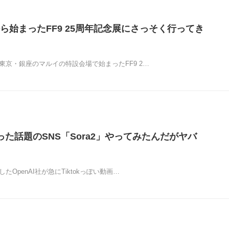
ら始まったFF9 25周年記念展にさっそく行ってき
り東京・銀座のマルイの特設会場で始まったFF9 2…
作った話題のSNS「Sora2」やってみたんだがヤバ
したOpenAI社が急にTiktokっぽい動画…