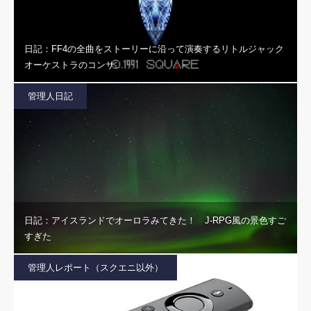
日記：FF4の全曲をストーリーに沿って演奏するリトルジャック
オーケストラのコンサ…
管理人日記
日記：アイスランドでオーロラみてきた！ J-RPG風の景色すご
すぎた
管理人レポート（スクエニ以外）