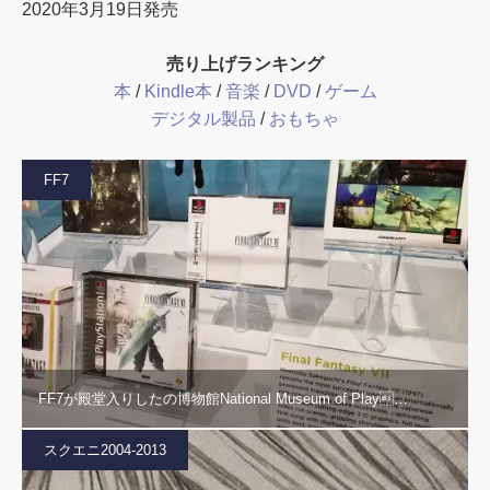
2020年3月19日発売
売り上げランキング
本
/
Kindle本
/
音楽
/
DVD
/
ゲーム
デジタル製品
/
おもちゃ
FF7
FF7が殿堂入りしたの博物館National Museum of Play…
スクエニ2004-2013