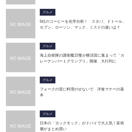
グルメ
6社のコーヒーを化学分析！ スタバ、ドトール、
セブン、ローソン、マック、ミスドの違いは？
グルメ
海上自衛隊の護衛艦15隻が横須賀に集まって「カ
レーナンバー１グランプリ」開催 大行列に
グルメ
フォークの背に料理のせないで 洋食マナーの基
本
グルメ
日本の「ヨックモック」がドバイで大人気！富裕
層がまとめ買い