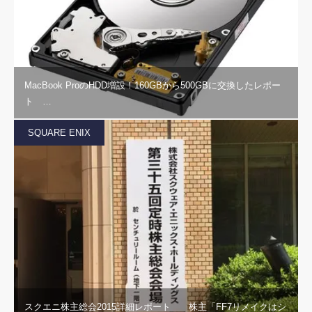
MacBook ProのHDD増設！160GBから500GBに交換したレポー
ト …
SQUARE ENIX
スクエニ株主総会2015詳細レポート 株主「FF7リメイクはシ