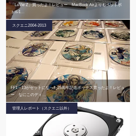
「LaVie Z」買ったよ！レビュー MacBook Airよりもペットボ
トル1…
スクエニ2004-2013
FF1～13がセットになった25周年記念ボックス買ったよ！レビュ
ー なにこのディ…
管理人レポート（スクエニ以外）