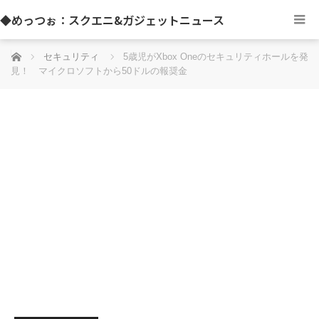
◆めっつぉ：スクエニ&ガジェットニュース
ホーム
セキュリティ
5歳児がXbox Oneのセキュリティホールを発
見！ マイクロソフトから50ドルの報奨金