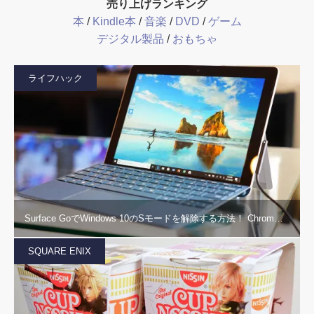
売り上げランキング
本
/
Kindle本
/
音楽
/
DVD
/
ゲーム
デジタル製品
/
おもちゃ
ライフハック
Surface GoでWindows 10のSモードを解除する方法！ Chrom…
SQUARE ENIX