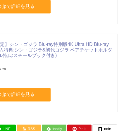
.co.jpで詳細を見る
限定】シン・ゴジラ Blu-ray特別版4K Ultra HD Blu-ray
購入特典:シン・ゴジラ&初代ゴジラ ペアチケットホルダ
ル特典:スチールブック付き)
2.20
.co.jpで詳細を見る
LINE
RSS
feedly
Pin it
note