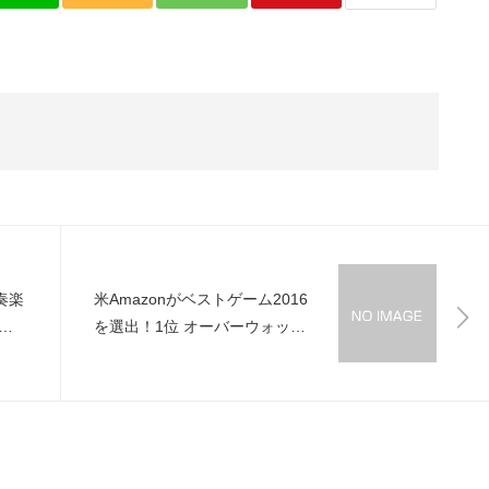
奏楽
米Amazonがベストゲーム2016
F」
を選出！1位 オーバーウォッ
ら
チ、2位タイタンフォール2、3
位FF15、7位ポケモン サン＆ム
ーン