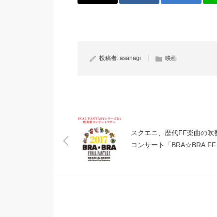
投稿者:
asanagi
映画
スクエニ、歴代FF楽曲の吹
コンサート「BRA☆BRA F
を2017年も開催！4月2日か
15都道府県で全国ツアー