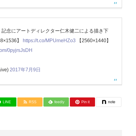
！記念にアートディレクター仁木健二による描き下
×1536】
https://t.co/MPUrneHZo3
【2560×1440】
.com/0pyjrsJsDH
ive)
2017年7月9日
LINE
RSS
feedly
Pin it
note