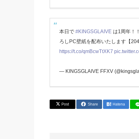
本日で
#KINGSGLAIVE
は1周年！
ろしPC壁紙を配布いたします【2048
https://t.co/qmBcwTtXK7
pic.twitter
— KINGSGLAIVE FFXV (@kingsgla
Post
Share
Hatena