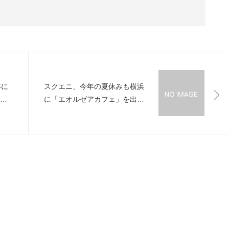
年に
スクエニ、今年の夏休みも横浜
y」
に「エオルゼアカフェ」を出張
モの
開店！7月20日から