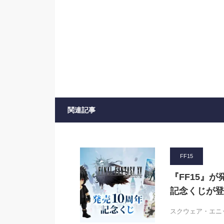
関連記事
FF15
『FF15』
記念くじが登
スクウェア・エニ