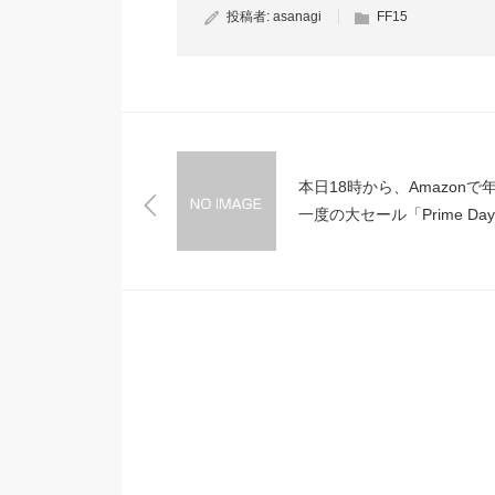
投稿者:
asanagi
FF15
本日18時から、Amazonで
一度の大セール「Prime Da
開始！PS4グランツーリス
スタジオ見学も！