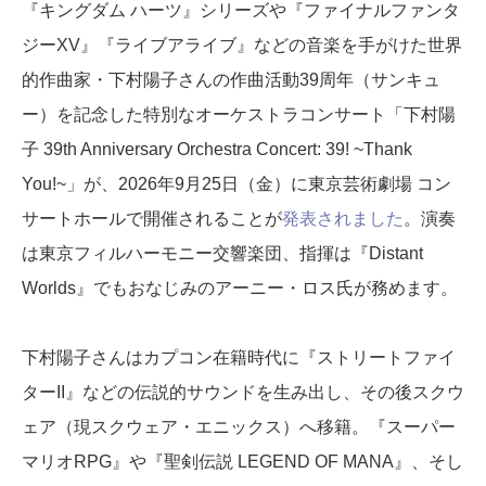
『キングダム ハーツ』シリーズや『ファイナルファンタ
ジーXV』『ライブアライブ』などの音楽を手がけた世界
的作曲家・下村陽子さんの作曲活動39周年（サンキュ
ー）を記念した特別なオーケストラコンサート「下村陽
子 39th Anniversary Orchestra Concert: 39! ~Thank
You!~」が、2026年9月25日（金）に東京芸術劇場 コン
サートホールで開催されることが
発表されました
。演奏
は東京フィルハーモニー交響楽団、指揮は『Distant
Worlds』でもおなじみのアーニー・ロス氏が務めます。
下村陽子さんはカプコン在籍時代に『ストリートファイ
ターII』などの伝説的サウンドを生み出し、その後スクウ
ェア（現スクウェア・エニックス）へ移籍。『スーパー
マリオRPG』や『聖剣伝説 LEGEND OF MANA』、そし