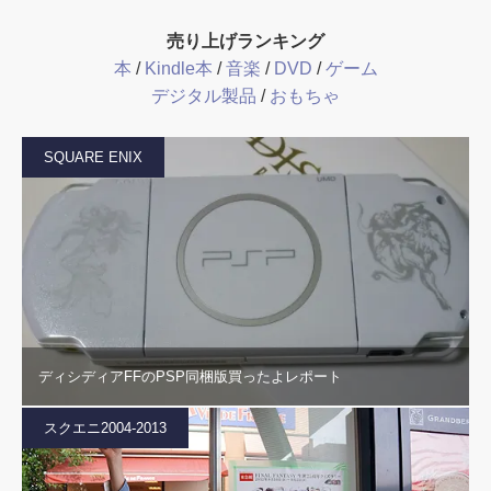
売り上げランキング
本
/
Kindle本
/
音楽
/
DVD
/
ゲーム
デジタル製品
/
おもちゃ
SQUARE ENIX
ディシディアFFのPSP同梱版買ったよレポート
スクエニ2004-2013