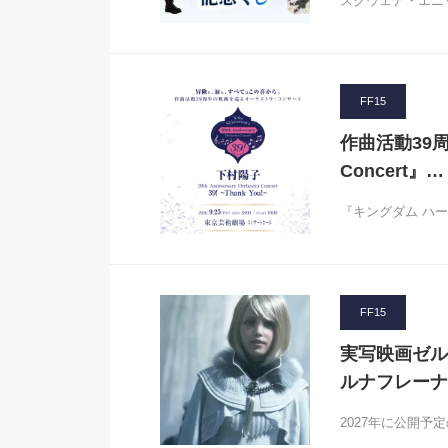
スクウェア・エニ
FF15
作曲活動39周年！
Concert』…
『キングダム ハ
FF15
実写映画ゼル
ルナフレーナ
2027年に公開