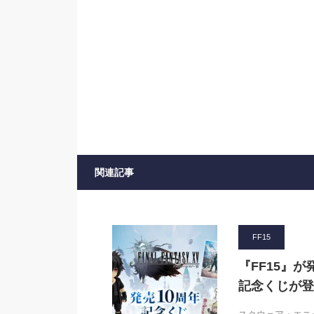
関連記事
FF15
『FF15』
記念くじが登