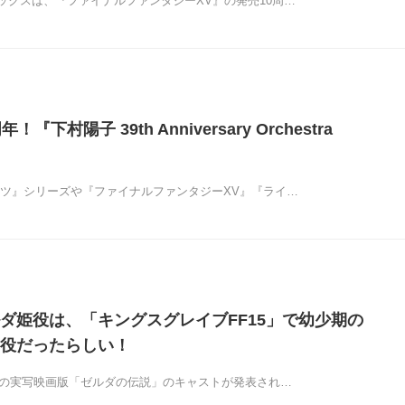
ックスは、『ファイナルファンタジーXV』の発売10周…
『下村陽子 39th Anniversary Orchestra
ーツ』シリーズや『ファイナルファンタジーXV』『ライ…
ダ姫役は、「キングスグレイブFF15」で幼少期の
役だったらしい！
予定の実写映画版「ゼルダの伝説」のキャストが発表され…