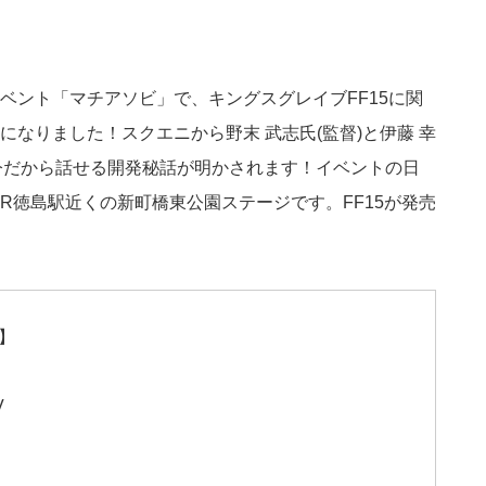
ベント「マチアソビ」で、キングスグレイブFF15に関
なりました！スクエニから野末 武志氏(監督)と伊藤 幸
て今だから話せる開発秘話が明かされます！イベントの日
はJR徳島駅近くの新町橋東公園ステージです。FF15が発売
報】
V