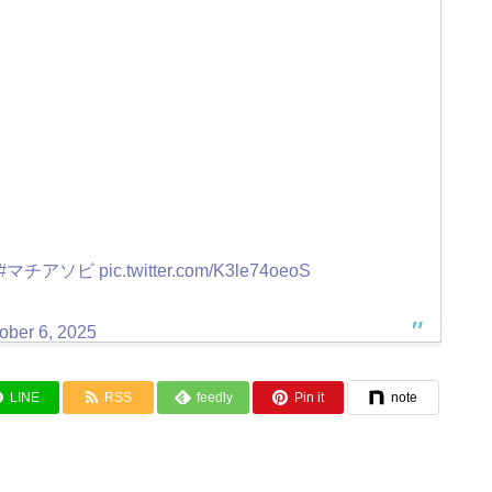
#マチアソビ
pic.twitter.com/K3le74oeoS
ober 6, 2025
LINE
RSS
feedly
Pin it
note