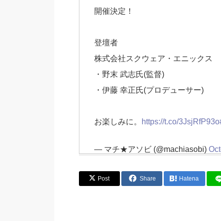
開催決定！
登壇者
株式会社スクウェア・エニックス
・野末 武志氏(監督)
・伊藤 幸正氏(プロデューサー)
お楽しみに。
https://t.co/3JsjRfP93o
— マチ★アソビ (@machiasobi)
Oct
Post
Share
Hatena