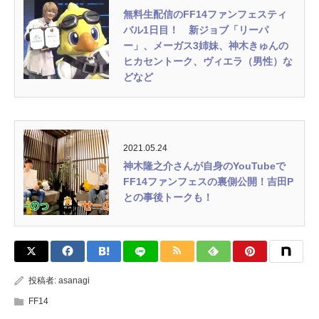
無料生配信のFF14ファンフェスティ
バル1日目！ 新ジョブ「リーパ
ー」、メーガス3姉妹、神木きゅんの
ヒカセントーク、ヴィエラ（男性）な
どなど
2021.05.24
神木隆之介さんが自身のYouTubeで
FF14ファンフェスの裏側公開！吉田P
との事後トークも！
投稿者:
asanagi
FF14