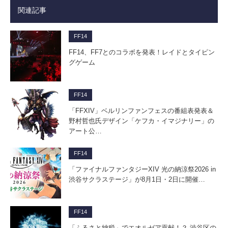
関連記事
FF14
FF14、FF7とのコラボを発表！レイドとタイピン
グゲーム
FF14
「FFXIV」ベルリンファンフェスの番組表発表＆
野村哲也氏デザイン「ケフカ・イマジナリー」の
アート公…
FF14
「ファイナルファンタジーXIV 光の納涼祭2026 in
渋谷サクラステージ」が8月1日・2日に開催…
FF14
「ふるさと納税」でエオルゼア貢献！？ 渋谷区の