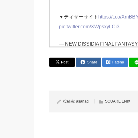
▼ティザーサイト
https://t.co/XmB
pic.twitter.com/XWpsxyLCi3
— NEW DISSIDIA FINAL FANTAS
Post
Share
Hatena
投稿者:
asanagi
SQUARE ENIX