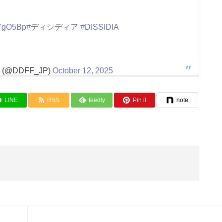
BYgO5Bp
#ディシディア
#DISSIDIA
Y (@DDFF_JP)
October 12, 2025
LINE
RSS
feedly
Pin it
note