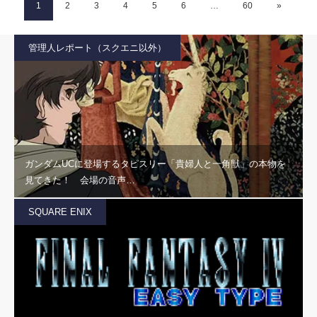
1
2
3
4
5
6
…
60
»
管理人レポート（スクエニ以外）
ガンダムUCに登場するタピスリー「貴婦人と一角獣」の本物を
見てきた！ 会場の音声…
SQUARE ENIX