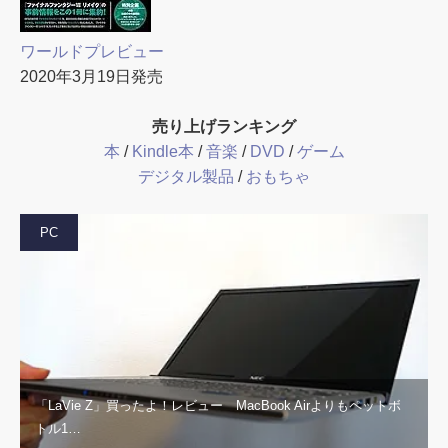
ワールドプレビュー
2020年3月19日発売
売り上げランキング
本
/
Kindle本
/
音楽
/
DVD
/
ゲーム
デジタル製品
/
おもちゃ
PC
「LaVie Z」買ったよ！レビュー MacBook Airよりもペットボ
トル1…