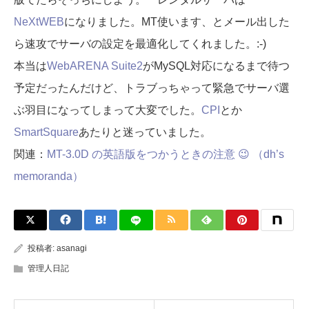
NeXtWEB
になりました。MT使います、とメール出した
ら速攻でサーバの設定を最適化してくれました。:-)
本当は
WebARENA Suite2
がMySQL対応になるまで待つ
予定だったんだけど、トラブっちゃって緊急でサーバ選
ぶ羽目になってしまって大変でした。
CPI
とか
SmartSquare
あたりと迷っていました。
関連：
MT-3.0D の英語版をつかうときの注意 😉 （dh’s
memoranda）
投稿者:
asanagi
管理人日記