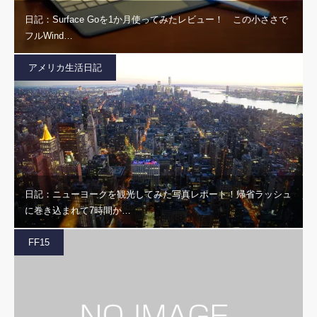
日記：Surface Goを1か月使ってみたレビュー！ この小ささで
フルWind…
アメリカ生活日記
日記：ニューヨークを観光してみた写真レポート！帰省ラッシュ
に巻き込まれて7時間か…
FF15