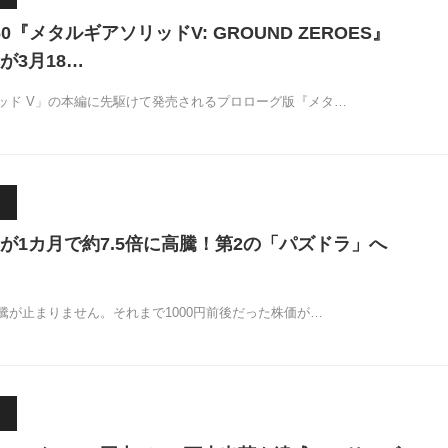
/360『メタルギアソリッドV: GROUND ZEROES』
が3月18…
ッド V」の本編に先駆けて発売されるプロローグ版『メタ…
が1カ月で約7.5倍に高騰！第2の「パズドラ」へ
騰が止まりません。それまで1000円前後だった株価が…