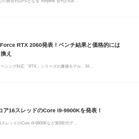
ぶりの新世代GPUとなる"Ampere"世代のGe…
eForce RTX 2060発表！ベンチ結果と価格的には
き換え
トレーシング対応「RTX」シリーズの廉価モデル、34…
ア16スレッドのCore i9-9900Kを発表！
スレッドのCore i9-9900Kなど第9世代デ…