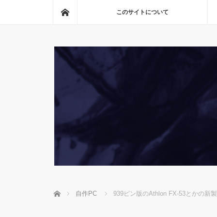
ホーム
このサイトについて
ホーム
自作PC
939ピン版のAthlon FX-53とか