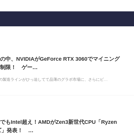
、NVIDIAがGeForce RTX 3060でマイニング
制限！ ゲー…
の製造ラインがひっ迫してて品薄のグラボ市場に、さらにビ…
もIntel超え！AMDがZen3新世代CPU「Ryzen
ーズ」発表！ …