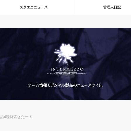
スクエニニュース
管理人日記
の新製品4種発表きたー！