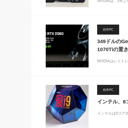
NVIDIAは、2年
自作PC
349ドルのG
1070Tiの置
NVIDIAはレイ
自作PC
インテル、8コ
インテルは8コア16