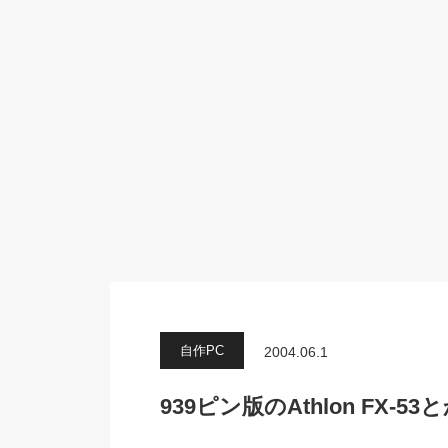
自作PC
2004.06.1
939ピン版のAthlon FX