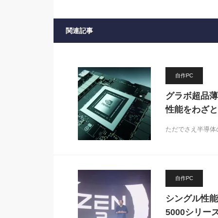
関連記事
自作PC
グラボ超品薄の中
性能をわざと
ただでさえ半導体
自作PC
シングル性能で
5000シリ