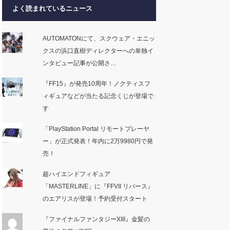
よく読まれているニュース
AUTOMATONにて、スクウェア・エニッ
クスの浜口直樹ディレクターへの単独イ
ンタビュー記事が公開さ…
『FF15』が発売10周年！ノクティスフ
ィギュアなどが当たる記念くじが登場で
す
「PlayStation Portal リモートプレーヤ
ー」が正式発表！年内に2万9980円で発
売！
超ハイエンドフィギュア
「MASTERLINE」に『FFVII リバース』
のエアリスが登場！予約受付スタート
『ファイナルファンタジーXIII』金髪の