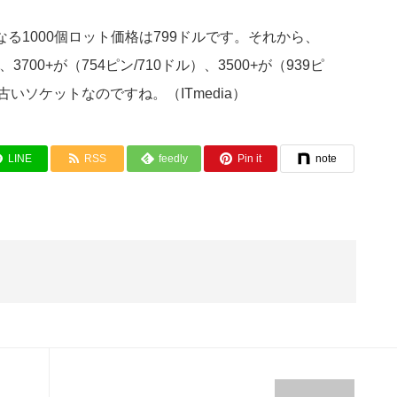
！気になる1000個ロット価格は799ドルです。それから、
ドル）、3700+が（754ピン/710ドル）、3500+が（939ピ
け古いソケットなのですね。（ITmedia）
LINE
RSS
feedly
Pin it
note