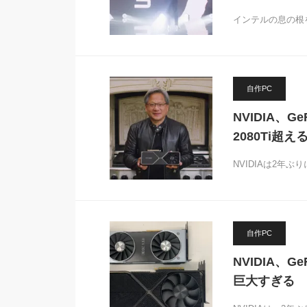
インテルの息の根
自作PC
NVIDIA、G
2080Ti超え
NVIDIAは2年ぶり
自作PC
NVIDIA、G
巨大すぎる