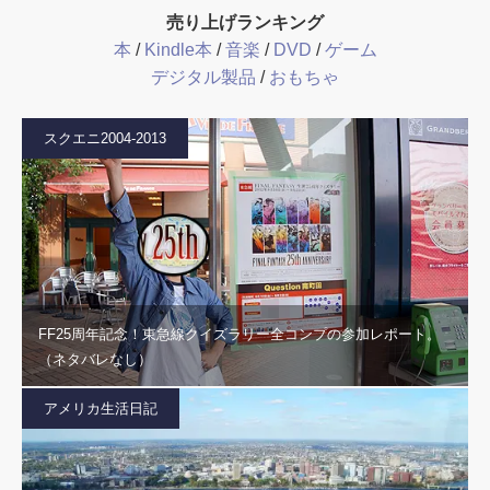
売り上げランキング
本
/
Kindle本
/
音楽
/
DVD
/
ゲーム
デジタル製品
/
おもちゃ
スクエニ2004-2013
FF25周年記念！東急線クイズラリー全コンプの参加レポート。
（ネタバレなし）
アメリカ生活日記