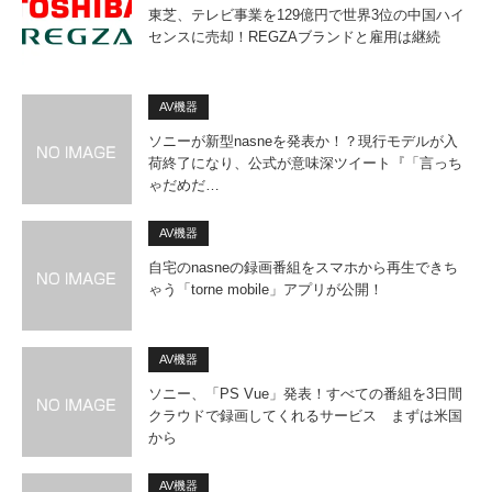
東芝、テレビ事業を129億円で世界3位の中国ハイ
センスに売却！REGZAブランドと雇用は継続
AV機器
ソニーが新型nasneを発表か！？現行モデルが入
荷終了になり、公式が意味深ツイート『「言っち
ゃだめだ…
AV機器
自宅のnasneの録画番組をスマホから再生できち
ゃう「torne mobile」アプリが公開！
AV機器
ソニー、「PS Vue」発表！すべての番組を3日間
クラウドで録画してくれるサービス まずは米国
から
AV機器