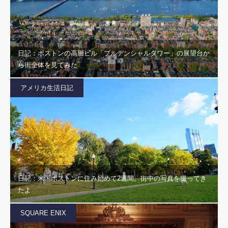
日記：ボストンの高層ビル「プルデンシャルタワー」の展望台か
ら街全体を見てみた
アメリカ生活日記
日記：米国ボストンに住み始めて2週間。街中の写真を撮ってき
たよ
SQUARE ENIX