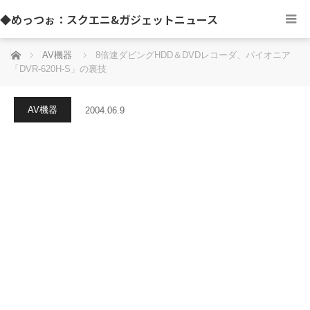
◆めっつぉ：スクエニ&ガジェットニュース
ホーム
AV機器
8倍速ダビングHDD＆DVDレコーダ、パイオニア
「DVR-620H-S」の裏技
AV機器
2004.06.9