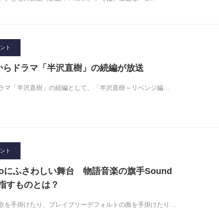
ント
0月からドラマ「半沢直樹」の続編が放送
ドラマ「半沢直樹」の続編として、「半沢直樹～リベンジ編…
ント
voにふさわしい舞台 物語音楽の旗手Sound
が目指すものとは？
歌を手掛けたり、ブレイブリーデフォルトの曲を手掛けたり…