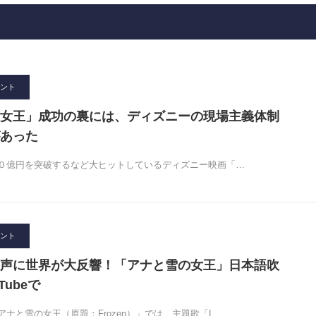
ント
女王」成功の裏には、ディズニーの現場主義体制
あった
０億円を突破するなど大ヒットしているディズニー映画「…
ント
声に世界が大反響！「アナと雪の女王」日本語吹
Tubeで
ナと雪の女王（原題：Frozen）」では、主題歌「L…