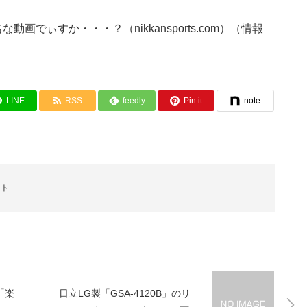
画でぃすか・・・？（nikkansports.com）（情報
LINE
RSS
feedly
Pin it
note
ント
「楽
日立LG製「GSA-4120B」のリ