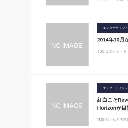
エンターテインメ
2014年1
TBSは大ヒット
エンターテインメ
紅白こそRe
Horizon
進撃の巨人の主題