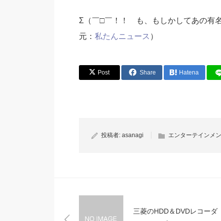
Σ（￣□￣！！ も、もしかしてあの有名な動
元：
私たんニュース
）
Post
Share
Hatena
投稿者:
asanagi
エンターテインメ
三菱のHDD＆DVDレコーダ