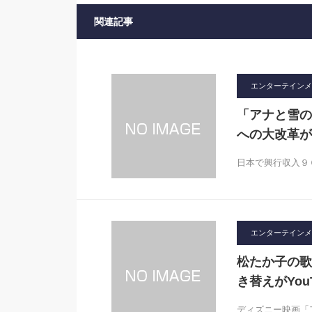
関連記事
エンターテインメ
「アナと雪の
への大改革が
日本で興行収入９
エンターテインメ
松たか子の歌
き替えがYou
ディズニー映画「ア