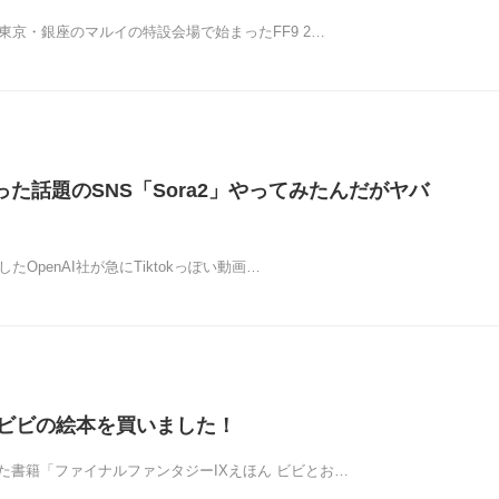
り東京・銀座のマルイの特設会場で始まったFF9 2…
作った話題のSNS「Sora2」やってみたんだがヤバ
したOpenAI社が急にTiktokっぽい動画…
のビビの絵本を買いました！
た書籍「ファイナルファンタジーIXえほん ビビとお…