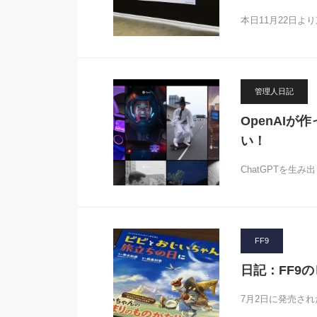
本日11月22日よ
管理人日記
OpenAIが
い！
ChatGPTを生み出
FF9
日記：FF9
7月2日に発売され