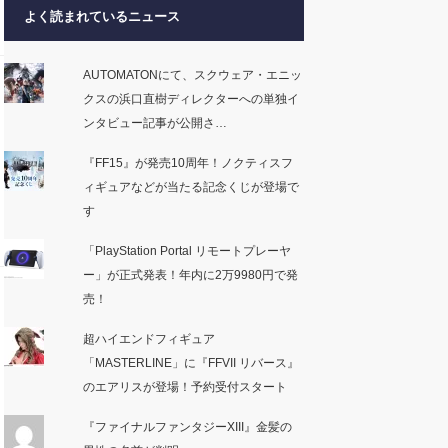
よく読まれているニュース
AUTOMATONにて、スクウェア・エニッ
クスの浜口直樹ディレクターへの単独イ
ンタビュー記事が公開さ…
『FF15』が発売10周年！ノクティスフ
ィギュアなどが当たる記念くじが登場で
す
「PlayStation Portal リモートプレーヤ
ー」が正式発表！年内に2万9980円で発
売！
超ハイエンドフィギュア
「MASTERLINE」に『FFVII リバース』
のエアリスが登場！予約受付スタート
『ファイナルファンタジーXIII』金髪の