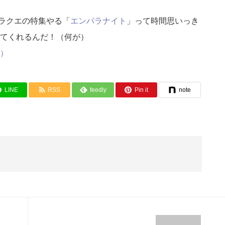
ラクエの特集やる「
エンパラナイト
」って時間思いっき
してくれるんだ！（何が）
）
LINE
RSS
feedly
Pin it
note