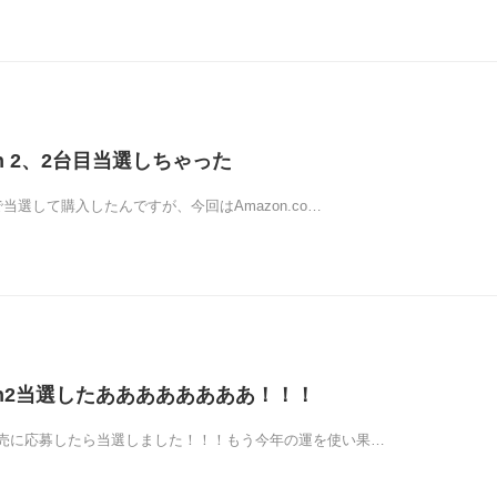
ch 2、2台目当選しちゃった
当選して購入したんですが、今回はAmazon.co…
tch2当選したああああああああ！！！
売に応募したら当選しました！！！もう今年の運を使い果…