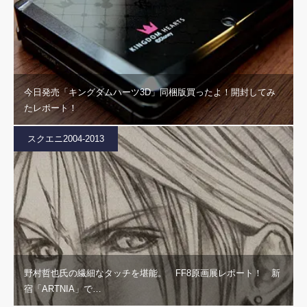
今日発売「キングダムハーツ3D」同梱版買ったよ！開封してみ
たレポート！
スクエニ2004-2013
野村哲也氏の繊細なタッチを堪能。 FF8原画展レポート！ 新
宿「ARTNIA」で…