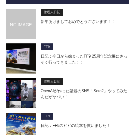
管理人日記
新年あけましておめでとうございます！！
FF9
日記：今日から始まったFF9 25周年記念展にさっ
そく行ってきました！！
管理人日記
OpenAIが作った話題のSNS「Sora2」やってみた
んだがヤバい！
FF9
日記：FF9のビビの絵本を買いました！