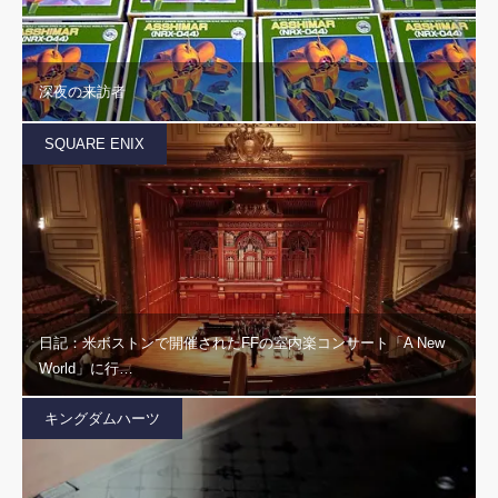
深夜の来訪者
SQUARE ENIX
日記：米ボストンで開催されたFFの室内楽コンサート「A New
World」に行…
キングダムハーツ