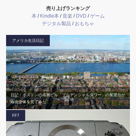
売り上げランキング
本
/
Kindle本
/
音楽
/
DVD
/
ゲーム
デジタル製品
/
おもちゃ
アメリカ生活日記
日記：ボストンの高層ビル「プルデンシャルタワー」の展望台か
ら街全体を見てみた
FF7