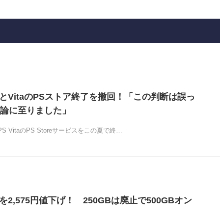
3とVitaのPSストア終了を撤回！「この判断は誤っ
論に至りました」
S VitaのPS Storeサービスをこの夏で終…
を2,575円値下げ！ 250GBは廃止で500GBオン