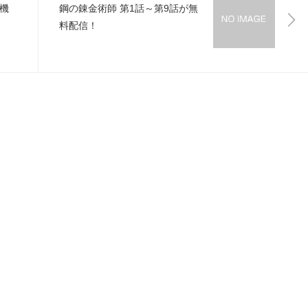
機
鋼の錬金術師 第1話～第9話が無
料配信！