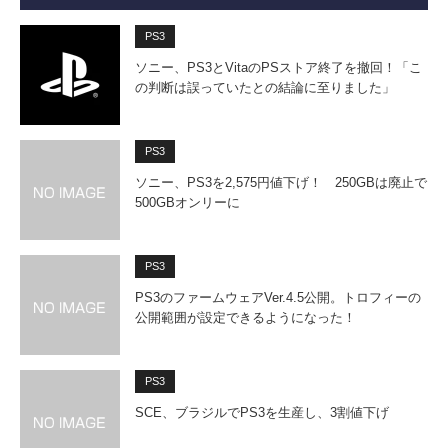
PS3
ソニー、PS3とVitaのPSストア終了を撤回！「こ
の判断は誤っていたとの結論に至りました」
PS3
ソニー、PS3を2,575円値下げ！ 250GBは廃止で
500GBオンリーに
PS3
PS3のファームウェアVer.4.5公開。トロフィーの
公開範囲が設定できるようになった！
PS3
SCE、ブラジルでPS3を生産し、3割値下げ