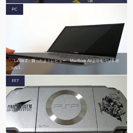
PC
「LaVie Z」買ったよ！レビュー MacBook Airよりもペットボ
トル1…
FF7