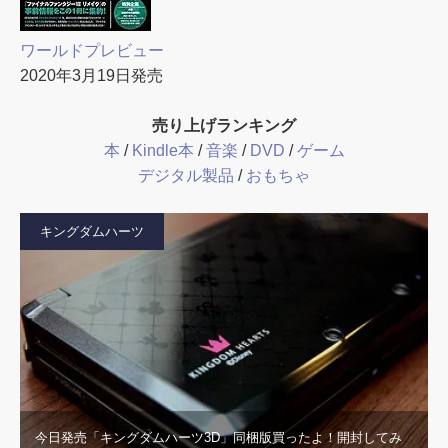
ワールドプレビュー
2020年3月19日発売
売り上げランキング
本
/
Kindle本
/
音楽
/
DVD
/
ゲーム
デジタル製品
/
おもちゃ
キングダムハーツ
今日発売「キングダムハーツ3D」同梱版買ったよ！開封してみ