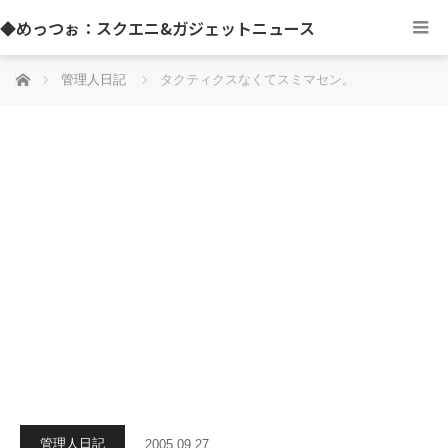
◆めっつぉ：スクエニ&ガジェットニュース
ホーム
管理人日記
タクティクスなくてスミマセン。
管理人日記
2005.09.27