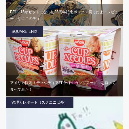
FF1～13がセットになった25周年記念ボックス買ったよ！レビュ
ー なにこのディ…
SQUARE ENIX
アメリカ限定！ディシディアFF仕様のカップヌードルを買って
食べてみた！
管理人レポート（スクエニ以外）