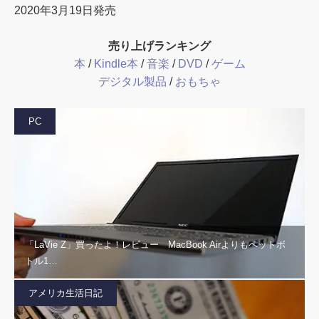
2020年3月19日発売
売り上げランキング
本
/
Kindle本
/
音楽
/
DVD
/
ゲーム
デジタル製品
/
おもちゃ
PC
「LaVie Z」買ったよ！レビュー MacBook Airよりもペットボ
トル1…
アメリカ生活日記