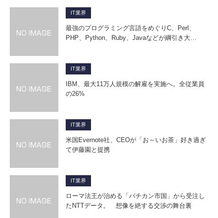
IT業界
最強のプログラミング言語をめぐりC、Perl、
PHP、Python、Ruby、Javaなどが綱引き大…
IT業界
IBM、最大11万人規模の解雇を実施へ。全従業員
の26%
IT業界
米国Evernote社、CEOが「お～いお茶」好き過ぎ
て伊藤園と提携
IT業界
ローマ法王が治める「バチカン市国」から受注し
たNTTデータ。 想像を絶する交渉の舞台裏