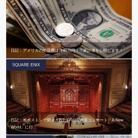
日記：アメリカの生活費は月40万円！？家計簿を公開します！
SQUARE ENIX
日記：米ボストンで開催されたFFの室内楽コンサート「A New
World」に行…