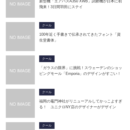
新型機「エアバスA350 XWB」試験機が日本に初
飛来！3日間羽田にステイ
クール
100年近く手書きで伝承されてきたフォント「資
生堂書体」
クール
「ガラスの限界」に挑戦！スウェーデンのショッ
ピングモール「Emporia」のデザインがすごい！
クール
福岡の竈門神社がリニューアルしてかっこよすぎ
る！ ユニクロNY店のデザイナーがデザイン
クール