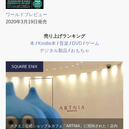
ワールドプレビュー
2020年3月19日発売
売り上げランキング
本
/
Kindle本
/
音楽
/
DVD
/
ゲーム
デジタル製品
/
おもちゃ
SQUARE ENIX
スクエニ公式ショップ＆カフェ「ARTNIA」に招待された！店内