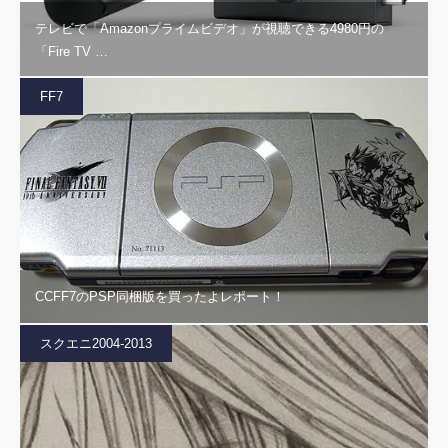
テレビで「Amazonプライムビデオ」が視聴できる4980円の
「Fire TV …
FF7
CCFF7のPSP同梱版を買ったよレポート！
スクエニ2004-2013