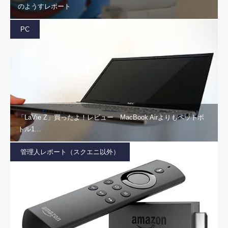
のようすレポート
PC
「LaVie Z」買ったよ！レビュー MacBook Airよりもペットボ
トル1…
管理人レポート（スクエニ以外）